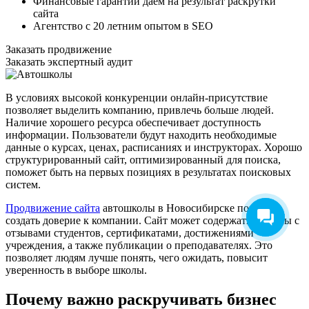
Финансовые гарантии даем на результат раскрутки
сайта
Агентство с 20 летним опытом в SEO
Заказать продвижение
Заказать экспертный аудит
В условиях высокой конкуренции онлайн-присутствие
позволяет выделить компанию, привлечь больше людей.
Наличие хорошего ресурса обеспечивает доступность
Геннадий Поляков
информации. Пользователи будут находить необходимые
данные о курсах, ценах, расписаниях и инструкторах. Хорошо
Здравствуйте! Напишите мне,
структурированный сайт, оптимизированный для поиска,
если у вас появятся вопросы.
поможет быть на первых позициях в результатах поисковых
систем.
Продвижение сайта
автошколы в Новосибирске помогает
создать доверие к компании. Сайт может содержать разделы с
отзывами студентов, сертификатами, достижениями
учреждения, а также публикации о преподавателях. Это
позволяет людям лучше понять, чего ожидать, повысит
уверенность в выборе школы.
Почему важно раскручивать бизнес