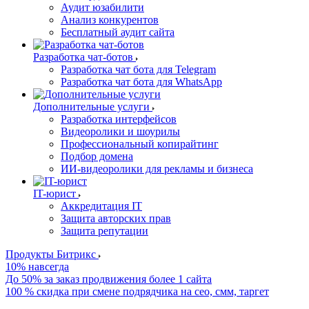
Аудит юзабилити
Анализ конкурентов
Бесплатный аудит сайта
Разработка чат-ботов
Разработка чат бота для Telegram
Разработка чат бота для WhatsApp
Дополнительные услуги
Разработка интерфейсов
Видеоролики и шоурилы
Профессиональный копирайтинг
Подбор домена
ИИ-видеоролики для рекламы и бизнеса
IT-юрист
Аккредитация IT
Защита авторских прав
Защита репутации
Продукты Битрикс
10% навсегда
До 50% за заказ продвижения более 1 сайта
100 % скидка при смене подрядчика на сео, смм, таргет