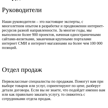
Руководители
Наши руководители – это настоящие эксперты, с
Руководитель
многолетним опытом в разработке и продвижении интернет-
Исполнительный
Помощник
Технический
отдела
ресурсов разной направленности. За многие годы, мы
директор
руководителя
директор
продаж
выполнили более 900 проектов, начиная одностраничными
сайтами-визитками, заканчивая крупными порталами
Геннадий
Анна
Максим
Михаил
интернет СМИ и интернет-магазинами на более чем 100 000
Поляков
Сафонова
Миллер
Светлов
позиций.
Отдел продаж
SALE-
SALE-
SALE-
SALE-
SALE-
Первоклассные специалисты по продажам. Помогут вам при
менеджер
менеджер
менеджер
менеджер
менеджер
выборе товаров или услуг, сориентируют по цене, разберут
детали договора. Если вы не знаете, что подойдет именно вам
Ирина
Татьяна
Святослав
Римма
Евгений
или как правильно заказать услугу, то свяжитесь с
Супрунова
Боброва
Антонов
Воробьева
Вешников
сотрудниками отдела продаж.