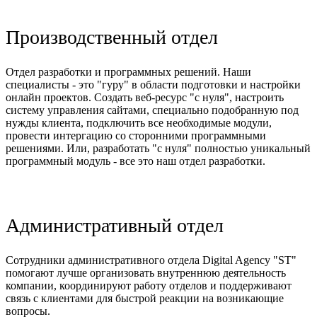
Производственный отдел
Отдел разработки и программных решений. Наши
специалисты - это "гуру" в области подготовки и настройки
Программист
Программист
Специалист
онлайн проектов. Создать веб-ресурс "с нуля", настроить
IT-
по
по
по
систему управления сайтами, специально подобранную под
директор
Программист
1С
Битрикс
ИИ
нужды клиента, подключить все необходимые модули,
провести интергацию со сторонними программными
Григорий
Андрей
Максим
Лев
Егор
решениями. Или, разработать "с нуля" полностью уникальный
Цветков
Лебедев
Волжин
Камышов
Моховой
программный модуль - все это наш отдел разработки.
Административный отдел
Коммерческий
Офис-
HR-
Сотрудники административного отдела Digital Agency "ST"
директор
менеджер
менеджер
помогают лучше организовать внутреннюю деятельность
компании, координируют работу отделов и поддерживают
Арсений
Юлия
Елена
связь с клиентами для быстрой реакции на возникающие
Куликов
Бойко
Макарова
вопросы.