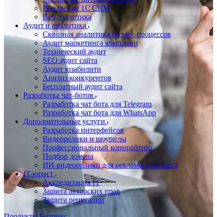
Внедрение 1C CRM
Веб аналитика
Аудит и аналитика
Сквозная аналитика бизнес-процессов
Аудит маркетинга компании
Технический аудит
SEO аудит сайта
Аудит юзабилити
Анализ конкурентов
Бесплатный аудит сайта
Разработка чат-ботов
Разработка чат бота для Telegram
Разработка чат бота для WhatsApp
Дополнительные услуги
Разработка интерфейсов
Видеоролики и шоурилы
Профессиональный копирайтинг
Подбор домена
ИИ-видеоролики для рекламы и бизнеса
IT-юрист
Аккредитация IT
Защита авторских прав
Защита репутации
Продукты Битрикс