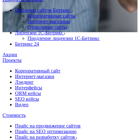
Шаблоны сайтов Битрикс
Корпоративные сайты
Интернет-магазины
Отраслевые сайты
Лицензии 1С-Битрикс
Продление лицензии 1С-Битрикс
Битрикс 24
Акции
Проекты
Корпоративный сайт
Интернет-магазин
Лэндинг
Интерфейсы
ORM кейсы
SEO кейсы
Видео
Стоимость
Прайс на продвижение сайтов
Прайс на SEO оптимизацию
Прайс на разработку сайтов