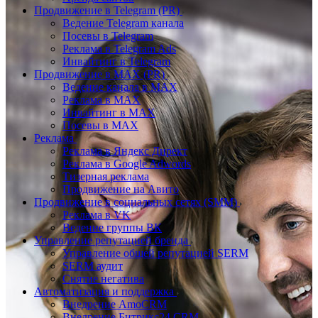
Продвижение в Telegram (PR)
Ведение Telegram канала
Посевы в Telegram
Реклама в Telegram Ads
Инвайтинг в Telegram
Продвижение в MAX (PR)
Ведение канала в MAX
Реклама в MAX
Инвайтинг в MAX
Посевы в MAX
Реклама
Реклама в Яндекс Директ
Реклама в Google Adwords
Тизерная реклама
Продвижение на Авито
Продвижение в социальных сетях (SMM)
Реклама в VK
Ведение группы ВК
Управление репутацией бренда
Управление общей репутацией SERM
SERM аудит
Снятие негатива
Автоматизация и поддержка
Внедрение AmoCRM
Внедрение Битрикс24 CRM