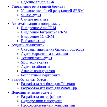
Ведение группы ВК
Управление репутацией бренда
Управление общей репутацией SERM
SERM аудит
Снятие негатива
Автоматизация и поддержка
Внедрение AmoCRM
Внедрение Битрикс24 CRM
Внедрение 1C CRM
Веб аналитика
Аудит и аналитика
Сквозная аналитика бизнес-процессов
Аудит маркетинга компании
Технический аудит
SEO аудит сайта
Аудит юзабилити
Анализ конкурентов
Бесплатный аудит сайта
Разработка чат-ботов
Разработка чат бота для Telegram
Разработка чат бота для WhatsApp
Дополнительные услуги
Разработка интерфейсов
Видеоролики и шоурилы
Профессиональный копирайтинг