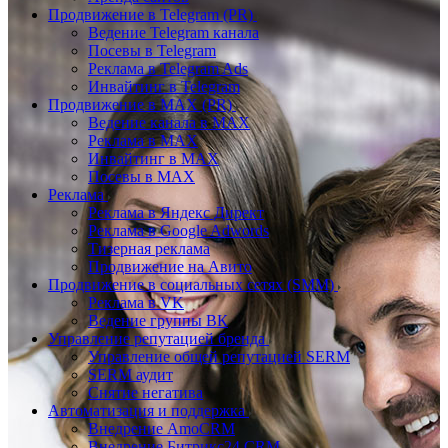
Продвижение в Telegram (PR)
Ведение Telegram канала
Посевы в Telegram
Реклама в Telegram Ads
Инвайтинг в Telegram
Продвижение в MAX (PR)
Ведение канала в MAX
Реклама в MAX
Инвайтинг в MAX
Посевы в MAX
Реклама
Реклама в Яндекс Директ
Реклама в Google Adwords
Тизерная реклама
Продвижение на Авито
Продвижение в социальных сетях (SMM)
Реклама в VK
Ведение группы ВК
Управление репутацией бренда
Управление общей репутацией SERM
SERM аудит
Снятие негатива
Автоматизация и поддержка
Внедрение AmoCRM
Внедрение Битрикс24 CRM