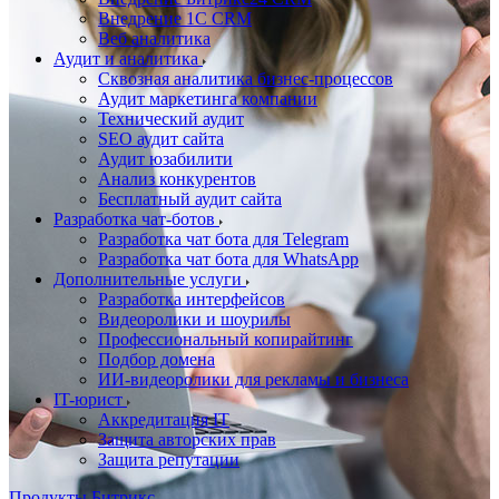
Внедрение 1C CRM
Веб аналитика
Аудит и аналитика
Сквозная аналитика бизнес-процессов
Аудит маркетинга компании
Технический аудит
SEO аудит сайта
Аудит юзабилити
Анализ конкурентов
Бесплатный аудит сайта
Разработка чат-ботов
Разработка чат бота для Telegram
Разработка чат бота для WhatsApp
Дополнительные услуги
Разработка интерфейсов
Видеоролики и шоурилы
Профессиональный копирайтинг
Подбор домена
ИИ-видеоролики для рекламы и бизнеса
IT-юрист
Аккредитация IT
Защита авторских прав
Защита репутации
Продукты Битрикс