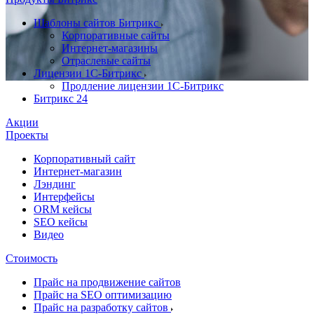
Шаблоны сайтов Битрикс
Корпоративные сайты
Интернет-магазины
Отраслевые сайты
Лицензии 1С-Битрикс
Продление лицензии 1С-Битрикс
Битрикс 24
Акции
Проекты
Корпоративный сайт
Интернет-магазин
Лэндинг
Интерфейсы
ORM кейсы
SEO кейсы
Видео
Стоимость
Прайс на продвижение сайтов
Прайс на SEO оптимизацию
Прайс на разработку сайтов